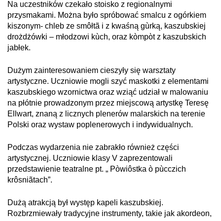
Na uczestników czekało stoisko z regionalnymi
przysmakami. Można było spróbować smalcu z ogórkiem
kiszonym- chleb ze smôłtã i z kwaśną gùrką, kaszubskiej
drożdżówki – młodzowi kùch, oraz kòmpὸt z kaszubskich
jabłek.
Dużym zainteresowaniem cieszyły się warsztaty
artystyczne. Uczniowie mogli szyć maskotki z elementami
kaszubskiego wzornictwa oraz wziąć udział w malowaniu
na płótnie prowadzonym przez miejscową artystkę Teresę
Ellwart, znaną z licznych plenerów malarskich na terenie
Polski oraz wystaw poplenerowych i indywidualnych.
Podczas wydarzenia nie zabrakło również części
artystycznej. Uczniowie klasy V zaprezentowali
przedstawienie teatralne pt. „ Pòwiôstka ò pùcczich
krôsniãtach”.
Dużą atrakcją był występ kapeli kaszubskiej.
Rozbrzmiewały tradycyjne instrumenty, takie jak akordeon,