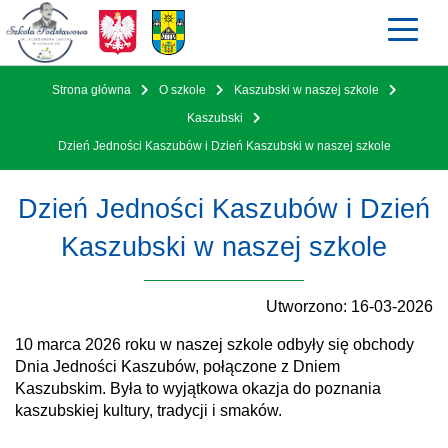
Strona główna
O szkole
Kaszubski w naszej szkole
STRONA GŁÓWNA
Kaszubski
AKTUALNOŚCI
Dzień Jedności Kaszubów i Dzień Kaszubski w naszej szkole
O SZKOLE
Dzień Jedności Kaszubów i Dzień
STREFA UCZNIA
Kaszubski w naszej szkole
STREFA RODZICA
REKRUTACJA
Utworzono: 16-03-2026
ODDZIAŁY PRZEDSZKOLNE
10 marca 2026 roku w naszej szkole odbyły się obchody
Dnia Jedności Kaszubów, połączone z Dniem
KONTAKT
Kaszubskim. Była to wyjątkowa okazja do poznania
kaszubskiej kultury, tradycji i smaków.